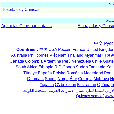
S
Hospitales y Clínicas
POL
Agencias Gubernamentales
Embajadas y Consu
中文
Русс
Countries
：
中国
USA
Россия
France
United Kingdo
Australia
Philippines
Việt Nam
Thailand
Myanmar
대한
Canada
Colombia
Argentina
Perú
Venezuela
Chile
Guate
South Africa
Ethiopia
R.D.Congo
Sudan
Tanzania
Ken
Türkiye
España
Polska
România
Nederland
Portu
Denmark
Suomi
Norge
Éire
Georgia
Moldova
H
Україна
O'zbekiston
Казахстан
Србија
Б
لأردن
ليبيــا
لبنان
عمان
الامارات العربية المتحدة
الكويت
Quiénes somos
(
www.