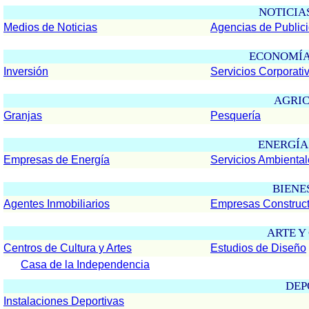
NOTICIA
Medios de Noticias
Agencias de Public
ECONOMÍA
Inversión
Servicios Corporati
AGRI
Granjas
Pesquería
ENERGÍA
Empresas de Energía
Servicios Ambiental
BIENE
Agentes Inmobiliarios
Empresas Construc
ARTE Y
Centros de Cultura y Artes
Estudios de Diseño
Casa de la Independencia
DEP
Instalaciones Deportivas