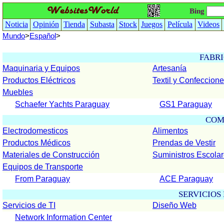
Bing
Noticia
Opinión
Tienda
Subasta
Stock
Juegos
Película
Videos
Mundo
>
Español
>
FABR
Maquinaria y Equipos
Artesanía
Productos Eléctricos
Textil y Confeccion
Muebles
Schaefer Yachts Paraguay
GS1 Paraguay
COM
Electrodomesticos
Alimentos
Productos Médicos
Prendas de Vestir
Materiales de Construcción
Suministros Escola
Equipos de Transporte
From Paraguay
ACE Paraguay
SERVICIOS
Servicios de TI
Diseño Web
Network Information Center