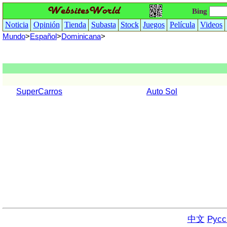
Bing
Noticia
Opinión
Tienda
Subasta
Stock
Juegos
Película
Videos
Mundo
>
Español
>
Dominicana
>
SuperCarros
Auto Sol
中文
Русс