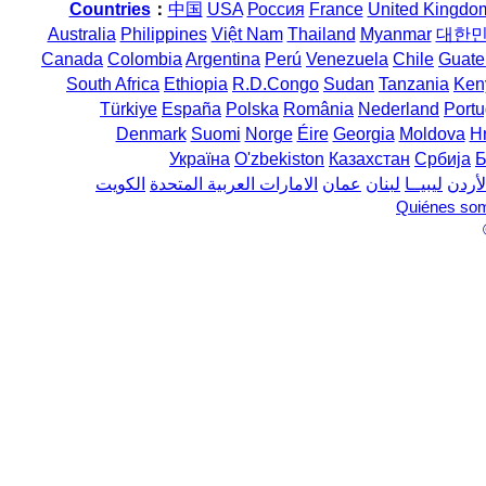
Countries
：
中国
USA
Россия
France
United Kingdo
Australia
Philippines
Việt Nam
Thailand
Myanmar
대한
Canada
Colombia
Argentina
Perú
Venezuela
Chile
Guate
South Africa
Ethiopia
R.D.Congo
Sudan
Tanzania
Ken
Türkiye
España
Polska
România
Nederland
Portu
Denmark
Suomi
Norge
Éire
Georgia
Moldova
H
Україна
O'zbekiston
Казахстан
Србија
Б
لأردن
ليبيــا
لبنان
عمان
الامارات العربية المتحدة
الكويت
Quiénes so