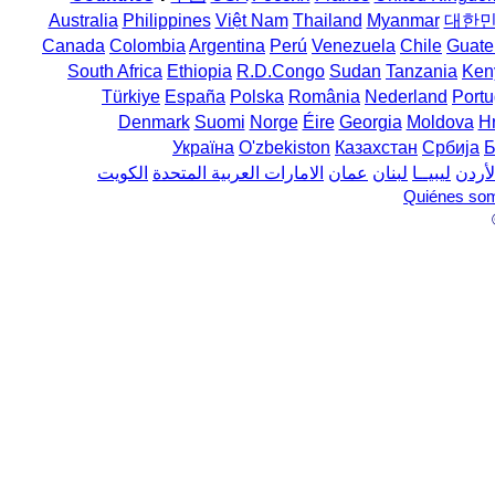
Australia
Philippines
Việt Nam
Thailand
Myanmar
대한
Canada
Colombia
Argentina
Perú
Venezuela
Chile
Guate
South Africa
Ethiopia
R.D.Congo
Sudan
Tanzania
Ken
Türkiye
España
Polska
România
Nederland
Portu
Denmark
Suomi
Norge
Éire
Georgia
Moldova
H
Україна
O'zbekiston
Казахстан
Србија
Б
لأردن
ليبيــا
لبنان
عمان
الامارات العربية المتحدة
الكويت
Quiénes so