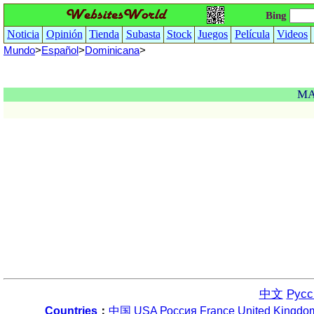
Bing
Noticia
Opinión
Tienda
Subasta
Stock
Juegos
Película
Videos
Mundo
>
Español
>
Dominicana
>
MA
中文
Русс
Countries
：
中国
USA
Россия
France
United Kingdo