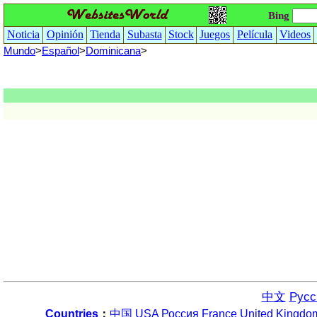
Bing
Noticia
Opinión
Tienda
Subasta
Stock
Juegos
Película
Videos
Mundo
>
Español
>
Dominicana
>
中文
Русс
Countries
：
中国
USA
Россия
France
United Kingdo