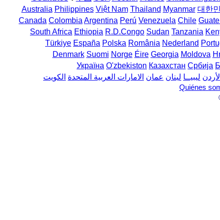
Australia
Philippines
Việt Nam
Thailand
Myanmar
대한
Canada
Colombia
Argentina
Perú
Venezuela
Chile
Guate
South Africa
Ethiopia
R.D.Congo
Sudan
Tanzania
Ken
Türkiye
España
Polska
România
Nederland
Portu
Denmark
Suomi
Norge
Éire
Georgia
Moldova
H
Україна
O'zbekiston
Казахстан
Србија
Б
لأردن
ليبيــا
لبنان
عمان
الامارات العربية المتحدة
الكويت
Quiénes so