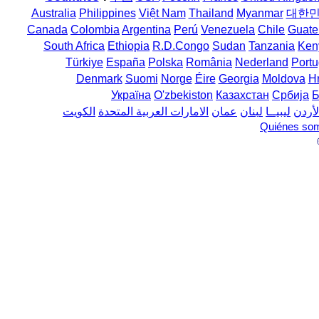
Australia
Philippines
Việt Nam
Thailand
Myanmar
대한
Canada
Colombia
Argentina
Perú
Venezuela
Chile
Guate
South Africa
Ethiopia
R.D.Congo
Sudan
Tanzania
Ken
Türkiye
España
Polska
România
Nederland
Portu
Denmark
Suomi
Norge
Éire
Georgia
Moldova
H
Україна
O'zbekiston
Казахстан
Србија
Б
لأردن
ليبيــا
لبنان
عمان
الامارات العربية المتحدة
الكويت
Quiénes so