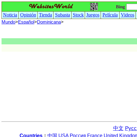
Bing
Noticia
Opinión
Tienda
Subasta
Stock
Juegos
Película
Videos
Mundo
>
Español
>
Dominicana
>
中文
Русс
Countries
：
中国
USA
Россия
France
United Kingdo