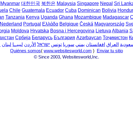
Myanmar
대한민국
북한은
Malaysia
Singapore
Nepal
Sri Lank
uela
Chile
Guatemala
Ecuador
Cuba
Dominican
Bolivia
Hondu
an
Tanzania
Kenya
Uganda
Ghana
Mozambique
Madagascar
C
Nederland
Portugal
Ελλάδα
Belgique
Česká
Magyarország
Sve
rgia
Moldova
Hrvatska
Bosna i Hercegovina
Lietuva
Albania
S
ахстан
Србија
Беларусь
България
Azərbaycan
Тоҷикистон
К
سعودية
العراق
افغانستان
يمني
سوريا
تونس
ישראל
الأردن
ليبيــا
لبنان
ع
Quiénes somos
(
www.websitesworld.com
)
Enviar tu sitio
© Since 2003, Websitesworld,Inc.