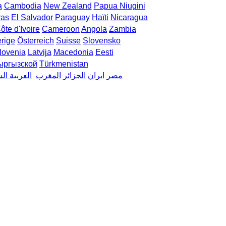
a
Cambodia
New Zealand
Papua Niugini
ras
El Salvador
Paraguay
Haïti
Nicaragua
ôte d'Ivoire
Cameroon
Angola
Zambia
rige
Österreich
Suisse
Slovensko
lovenia
Latvija
Macedonia
Eesti
ыргызской
Türkmenistan
مصر
ایران
الجزائر
المغرب
العربية ال