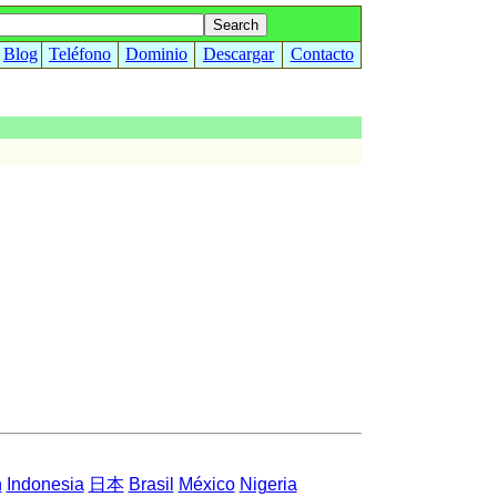
Blog
Teléfono
Dominio
Descargar
Contacto
h
Indonesia
日本
Brasil
México
Nigeria