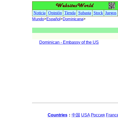
Noticia
Opinión
Tienda
Subasta
Stock
Juegos
Mundo
>
Español
>
Dominicana
>
Dominican - Embassy of the US
Countries
：
中国
USA
Россия
Franc