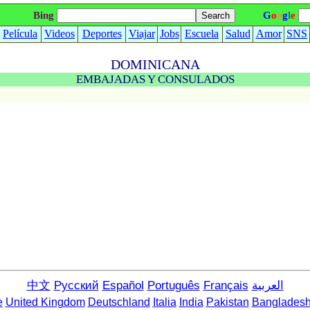
Bing
G
o
o
g
l
e
Película
Videos
Deportes
Viajar
Jobs
Escuela
Salud
Amor
SNS
DOMINICANA
EMBAJADAS Y CONSULADOS
中文
Русский
Español
Português
Français
العربية
e
United Kingdom
Deutschland
Italia
India
Pakistan
Banglades