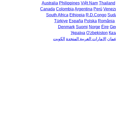
Australia
Philippines
Việt Nam
Thailand
Canada
Colombia
Argentina
Perú
Venez
South Africa
Ethiopia
R.D.Congo
Sud
Türkiye
España
Polska
România
Denmark
Suomi
Norge
Éire
Geo
Україна
O'zbekiston
Каз
مان
الامارات العربية المتحدة
الكويت