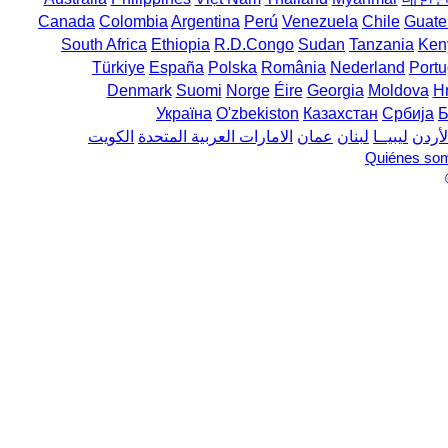
Canada
Colombia
Argentina
Perú
Venezuela
Chile
Guate
South Africa
Ethiopia
R.D.Congo
Sudan
Tanzania
Ken
Türkiye
España
Polska
România
Nederland
Portu
Denmark
Suomi
Norge
Éire
Georgia
Moldova
H
Україна
O'zbekiston
Казахстан
Србија
Б
لأردن
ليبيــا
لبنان
عمان
الامارات العربية المتحدة
الكويت
Quiénes so