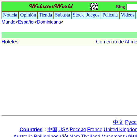
Bing
Noticia
Opinión
Tienda
Subasta
Stock
Juegos
Película
Videos
Mundo
>
Español
>
Dominicana
>
Hoteles
Comercio de Alime
中文
Русс
Countries
：
中国
USA
Россия
France
United Kingdo
Australia
Philippines
Việt Nam
Thailand
Myanmar
대한